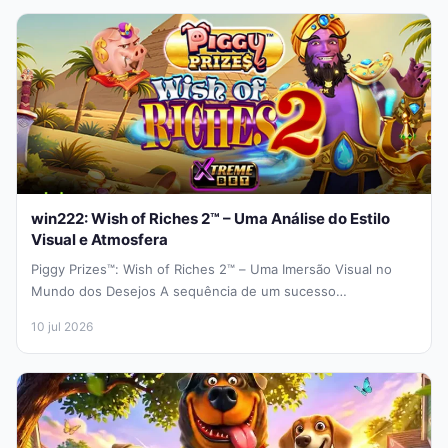
win222: Wish of Riches 2™ – Uma Análise do Estilo
Visual e Atmosfera
Piggy Prizes™: Wish of Riches 2™ – Uma Imersão Visual no
Mundo dos Desejos A sequência de um sucesso
comprovado...
10 jul 2026