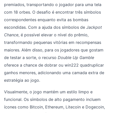
premiados, transportando o jogador para uma tela
com 18 orbes. O desafio é encontrar três símbolos
correspondentes enquanto evita as bombas
escondidas. Com a ajuda dos símbolos de
Jackpot
Chance
, é possível elevar o nível do prêmio,
transformando pequenas vitórias em recompensas
maiores. Além disso, para os jogadores que gostam
de testar a sorte, o recurso
Double Up Gamble
oferece a chance de dobrar ou win222 quadruplicar
ganhos menores, adicionando uma camada extra de
estratégia ao jogo.
Visualmente, o jogo mantém um estilo limpo e
funcional. Os símbolos de alto pagamento incluem
ícones como Bitcoin, Ethereum, Litecoin e Dogecoin,