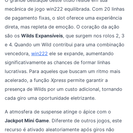
mecânica de jogo win222 equilibrada. Com 20 linhas
de pagamento fixas, o slot oferece uma experiência
direta, mas repleta de emoção. O coração da ação
são os
Wilds Expansíveis
, que surgem nos rolos 2, 3
e 4. Quando um Wild contribui para uma combinação
vencedora,
win222
ele se expande, aumentando
significativamente as chances de formar linhas
lucrativas. Para aqueles que buscam um ritmo mais
acelerado, a função
Xpress
permite garantir a
presença de Wilds por um custo adicional, tornando
cada giro uma oportunidade eletrizante.
A atmosfera de suspense atinge o ápice com o
Jackpot Mini Game
. Diferente de outros jogos, este
recurso é ativado aleatoriamente após giros não