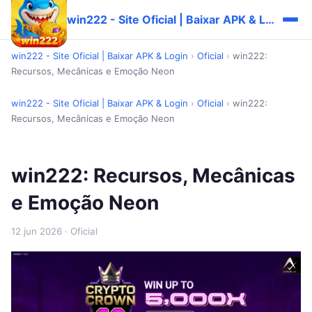
win222 - Site Oficial | Baixar APK & Login
win222 - Site Oficial | Baixar APK & Login
›
Oficial
›
win222:
Recursos, Mecânicas e Emoção Neon
win222 - Site Oficial | Baixar APK & Login
›
Oficial
›
win222:
Recursos, Mecânicas e Emoção Neon
win222: Recursos, Mecânicas
e Emoção Neon
12 jun 2026
· Oficial