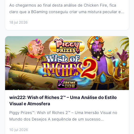
Ao chegarmos ao final desta análise de Chicken Fire, fica
claro que a BGaming conseguiu criar uma mistura peculiar e...
18 jul 2026
win222: Wish of Riches 2™ – Uma Análise do Estilo
Visual e Atmosfera
Piggy Prizes™: Wish of Riches 2™ – Uma Imersão Visual no
Mundo dos Desejos A sequência de um sucesso
comprovado...
10 jul 2026