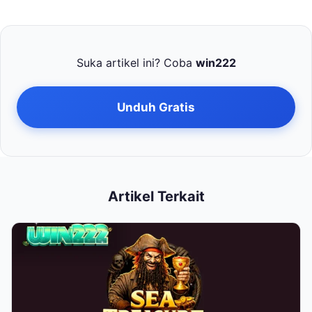
Suka artikel ini? Coba
win222
Unduh Gratis
Artikel Terkait