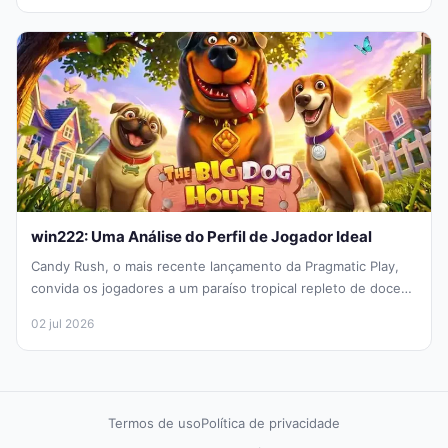
win222: Uma Análise do Perfil de Jogador Ideal
Candy Rush, o mais recente lançamento da Pragmatic Play,
convida os jogadores a um paraíso tropical repleto de doces
vibrantes....
02 jul 2026
Termos de uso
Política de privacidade