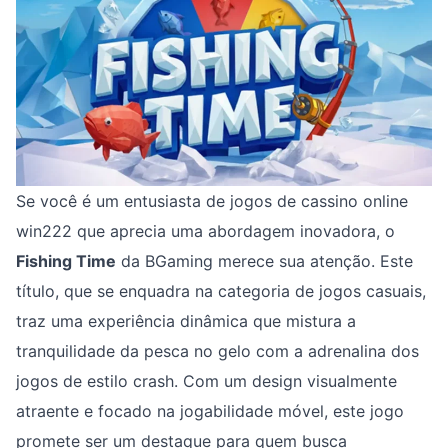
Se você é um entusiasta de jogos de cassino online
win222 que aprecia uma abordagem inovadora, o
Fishing Time
da BGaming merece sua atenção. Este
título, que se enquadra na categoria de jogos casuais,
traz uma experiência dinâmica que mistura a
tranquilidade da pesca no gelo com a adrenalina dos
jogos de estilo crash. Com um design visualmente
atraente e focado na jogabilidade móvel, este jogo
promete ser um destaque para quem busca