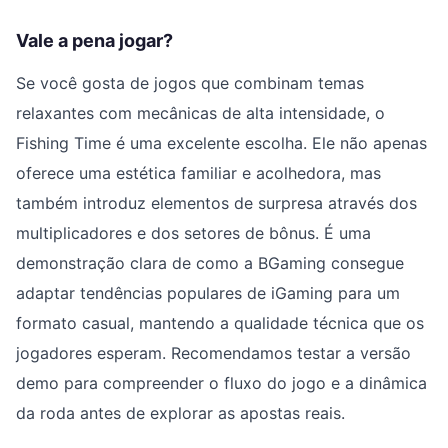
Vale a pena jogar?
Se você gosta de jogos que combinam temas
relaxantes com mecânicas de alta intensidade, o
Fishing Time é uma excelente escolha. Ele não apenas
oferece uma estética familiar e acolhedora, mas
também introduz elementos de surpresa através dos
multiplicadores e dos setores de bônus. É uma
demonstração clara de como a BGaming consegue
adaptar tendências populares de iGaming para um
formato casual, mantendo a qualidade técnica que os
jogadores esperam. Recomendamos testar a versão
demo para compreender o fluxo do jogo e a dinâmica
da roda antes de explorar as apostas reais.