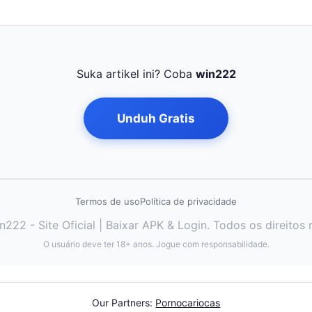
Suka artikel ini? Coba
win222
Unduh Gratis
Termos de uso
Política de privacidade
222 - Site Oficial | Baixar APK & Login. Todos os direitos 
O usuário deve ter 18+ anos. Jogue com responsabilidade.
Our Partners:
Pornocariocas