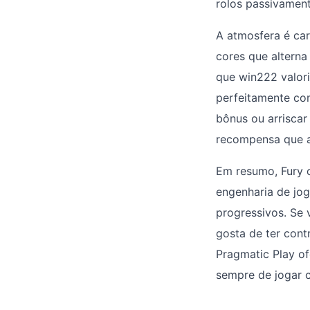
rolos passivament
A atmosfera é car
cores que alterna
que win222 valori
perfeitamente com
bônus ou arrisca
recompensa que at
Em resumo, Fury 
engenharia de jog
progressivos. Se 
gosta de ter cont
Pragmatic Play o
sempre de jogar 