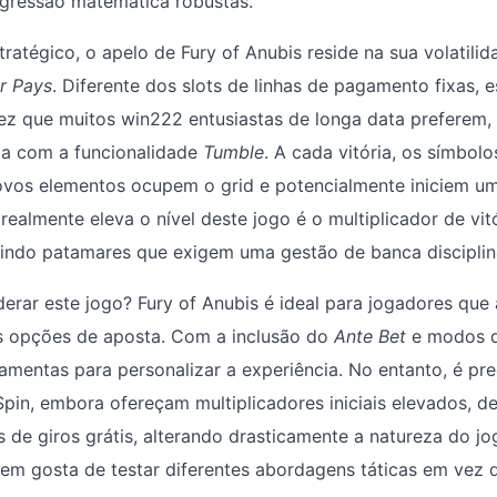
gressão matemática robustas.
tratégico, o apelo de Fury of Anubis reside na sua volatili
r Pays
. Diferente dos slots de linhas de pagamento fixas, 
ez que muitos win222 entusiastas de longa data preferem,
a com a funcionalidade
Tumble
. A cada vitória, os símbol
ovos elementos ocupem o grid e potencialmente iniciem u
realmente eleva o nível deste jogo é o multiplicador de vit
gindo patamares que exigem uma gestão de banca disciplin
rar este jogo? Fury of Anubis é ideal para jogadores que
 opções de aposta. Com a inclusão do
Ante Bet
e modos 
ramentas para personalizar a experiência. No entanto, é pre
in, embora ofereçam multiplicadores iniciais elevados, d
s de giros grátis, alterando drasticamente a natureza do j
em gosta de testar diferentes abordagens táticas em vez d